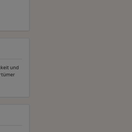
gkeit und
rrtümer