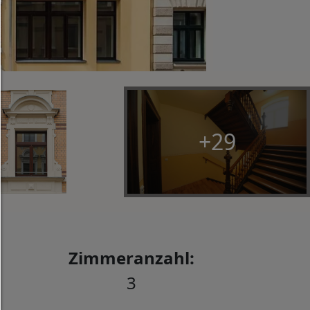
Alles zulassen:
Jedes Cookie wie z.B. Tracking- und Analytische-Co
sowie Drittanbieter-Inhalte.
Auswahl erlauben:
Es werden nur Drittanbieter-Inhalte oder die Coo
Arten zugelassen die Sie in den Checkboxen ange
haben.
+29
Nur notwendiges zulassen:
Es werden nur die technisch notwendigen Cook
zugelassen und keine Drittanbieter-Inhalte.
Sie können Ihre Cookie-Einstellung jederzeit hier ä
Cookie-Details
|
Datenschutz
|
Impressum
Zimmeranzahl:
zurück
3