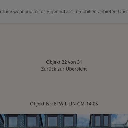
entumswohnungen für Eigennutzer
Immobilien anbieten
Unse
Objekt 22 von 31
Zurück zur Übersicht
-Raumwohnung ** provisionsfrei * h
Altbau ** Parkett ** Balkon **
Objekt-Nr.: ETW-L-LIN-GM-14-05