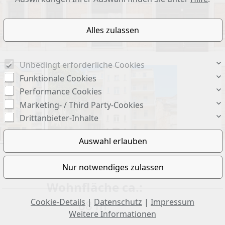
Hausansicht
Unbedingt erforderliche Cookies
Funktionale Cookies
Performance Cookies
Marketing- / Third Party-Cookies
Drittanbieter-Inhalte
Wohnfläche ca.:
Cookie-Details
|
Datenschutz
|
Impressum
88 m²
Weitere Informationen