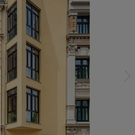
Consent Manager
HILFE
Um fortfahren zu können,müssen Sie eine Cook
Auswahl treffen. Nachfolgend erhalten Sie ein
Erläuterung der verschiedenen Optionen und ih
Bedeutung.